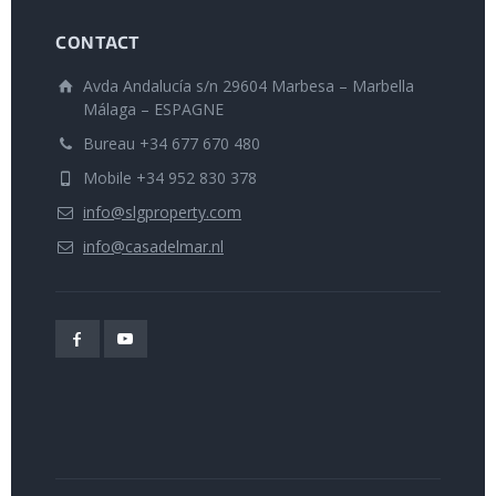
CONTACT
Avda Andalucía s/n 29604 Marbesa – Marbella
Málaga – ESPAGNE
Bureau +34 677 670 480
Mobile +34 952 830 378
info@slgproperty.com
info@casadelmar.nl