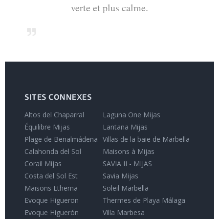
verte et plus calme.
SITES CONNEXES
Altos del Chaparral
Laguna One Mijas
Équilibre Mijas
Lantana Mijas
Plage de Benalmádena
Villas de la baie de Marbella
Calahonda del Sol
Maisons à Mijas
Corail Mijas
SAVIA II - MIJAS
Costa del Sol Est
Savia Mijas
Maisons Etherna
Soleil Marbella
Evoque Higueron
Thermes de Playa Málaga
Evoque Higuerón
Villa Marbesa