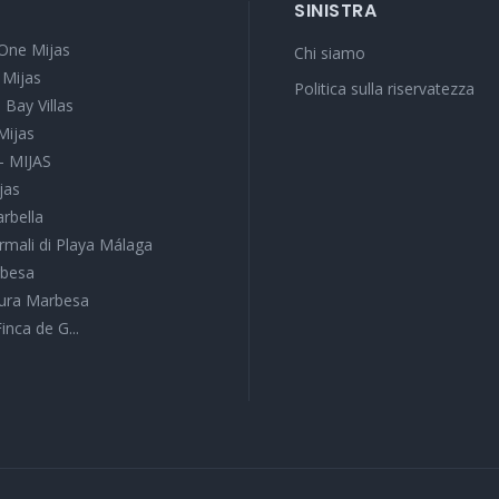
SINISTRA
One Mijas
Chi siamo
 Mijas
Politica sulla riservatezza
 Bay Villas
Mijas
 - MIJAS
jas
arbella
rmali di Playa Málaga
rbesa
tura Marbesa
Finca de G...