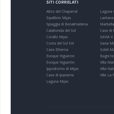
SITI CORRELATI
Altos del Chaparral
Laguna 
Equilibrio Mijas
Lantana
Spiaggia di Benalmádena
Marbella
Calahonda del Sol
Case di 
Corallo Mijas
SAVIA II
Costa del Sol Est
Savia Mi
Case Etherna
Soleil M
Evoque Higueron
Bagni te
Evoque Higuerón
Villa Ma
Ippodromo di Mijas
Villa Na
Case di Ipanema
Ville La 
Laguna Mijas