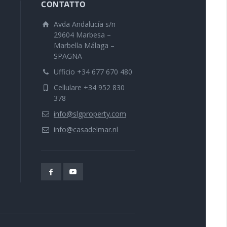
CONTATTO
Avda Andalucía s/n
29604 Marbesa –
Marbella Málaga –
SPAGNA
Ufficio +34 677 670 480
Cellulare +34 952 830
378
info@slgproperty.com
info@casadelmar.nl