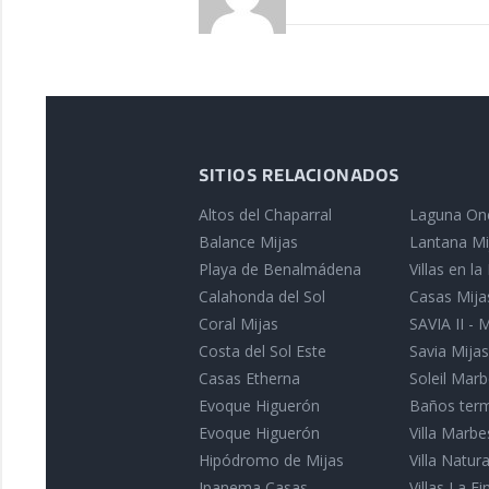
SITIOS RELACIONADOS
Altos del Chaparral
Laguna On
Balance Mijas
Lantana Mi
Playa de Benalmádena
Villas en l
Calahonda del Sol
Casas Mija
Coral Mijas
SAVIA II - 
Costa del Sol Este
Savia Mijas
Casas Etherna
Soleil Marb
Evoque Higuerón
Baños term
Evoque Higuerón
Villa Marbe
Hipódromo de Mijas
Villa Natu
Ipanema Casas
Villas La Fin