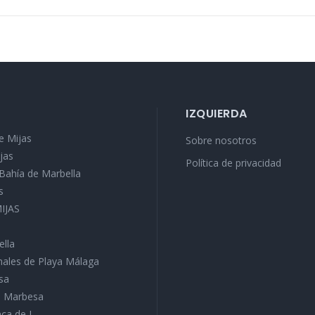
IZQUIERDA
e Mijas
Sobre nosotros
jas
Política de privacidad
a Bahía de Marbella
s
MIJAS
ella
ales de Playa Málaga
sa
ra Marbesa
ca de J...