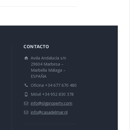
CONTACTO
Avda Andalucía s/n
29604 Marbesa –
Marbella Málaga –
ESPAÑA
Oficina +34 677 670 480
Móvil +34 952 830 378
info@slgproperty.com
info@casadelmar.nl