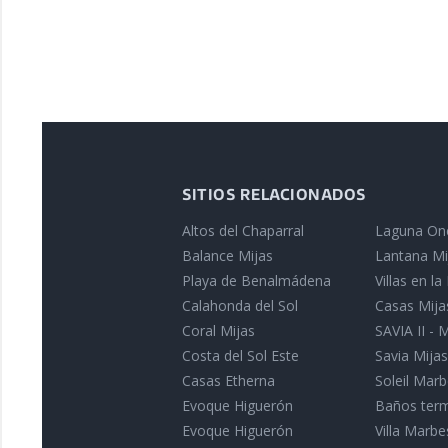
SITIOS RELACIONADOS
Altos del Chaparral
Laguna On
Balance Mijas
Lantana Mi
Playa de Benalmádena
Villas en l
Calahonda del Sol
Casas Mija
Coral Mijas
SAVIA II - 
Costa del Sol Este
Savia Mijas
Casas Etherna
Soleil Marb
Evoque Higuerón
Baños term
Evoque Higuerón
Villa Marbe