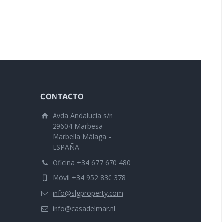
CONTACTO
Avda Andalucía s/n
29604 Marbesa –
Marbella Málaga –
ESPAÑA
Oficina +34 677 670 480
Móvil +34 952 830 378
info@slgproperty.com
info@casadelmar.nl