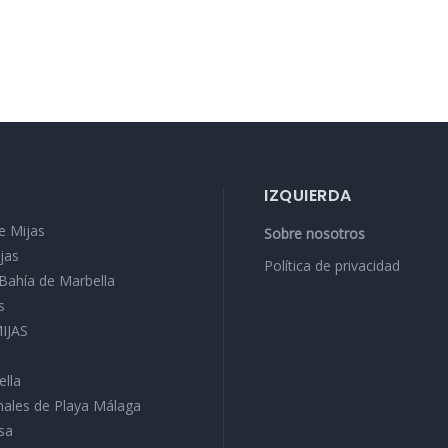
IZQUIERDA
e Mijas
Sobre nosotros
jas
Política de privacidad
a Bahía de Marbella
s
MIJAS
ella
ales de Playa Málaga
sa