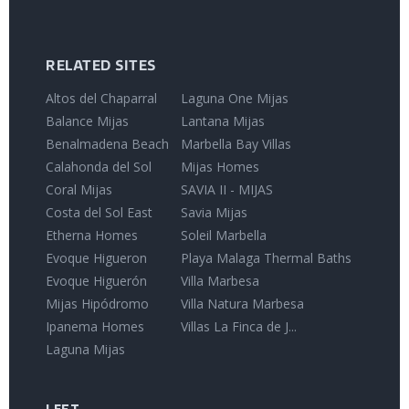
RELATED SITES
Altos del Chaparral
Laguna One Mijas
Balance Mijas
Lantana Mijas
Benalmadena Beach
Marbella Bay Villas
Calahonda del Sol
Mijas Homes
Coral Mijas
SAVIA II - MIJAS
Costa del Sol East
Savia Mijas
Etherna Homes
Soleil Marbella
Evoque Higueron
Playa Malaga Thermal Baths
Evoque Higuerón
Villa Marbesa
Mijas Hipódromo
Villa Natura Marbesa
Ipanema Homes
Villas La Finca de J...
Laguna Mijas