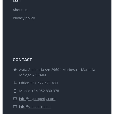
LEFT
About us
Privacy policy
CONTACT
Avda Andalucía s/n 29604 Marbesa – Marbella
Málaga – SPAIN
Office +34 677 670 480
Mobile +34 952 830 378
info@slgproperty.com
info@casadelmar.nl