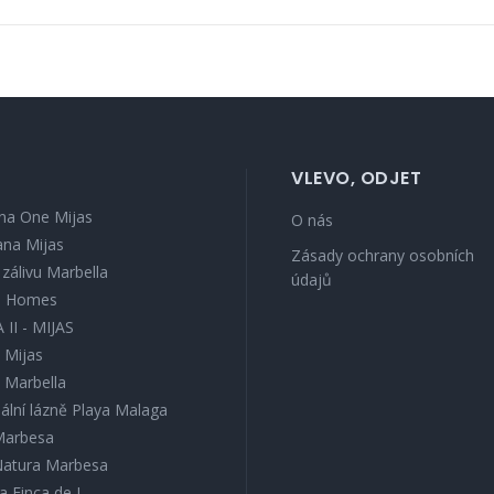
VLEVO, ODJET
na One Mijas
O nás
ana Mijas
Zásady ochrany osobních
v zálivu Marbella
údajů
s Homes
 II - MIJAS
 Mijas
l Marbella
ální lázně Playa Malaga
 Marbesa
 Natura Marbesa
a Finca de J...