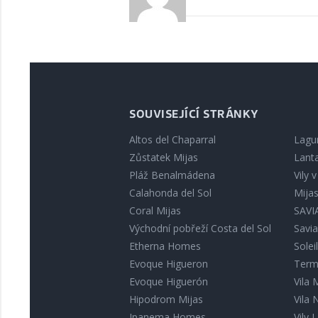
SOUVISEJÍCÍ STRÁNKY
Altos del Chaparral
Lagu
Zůstatek Mijas
Lant
Pláž Benalmádena
Vily 
Calahonda del Sol
Mija
Coral Mijas
SAVIA
Východní pobřeží Costa del Sol
Savia
Etherna Homes
Solei
Evoque Higueron
Term
Evoque Higuerón
Vila
Hipodrom Mijas
Vila
Ipanema Homes
Vily L