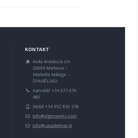
KONTAKT
Avda Andalucía s/n
29604 Marbesa –
Marbella Málaga –
ŠPANĚLSKO
Kancelář +34 677 670
480
Mobil +34 952 830 378
info@slgproperty.com
info@casadelmar.nl