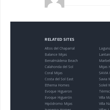
RELATED SITES
Altos del Chaparral
Laguna
Balance Mijas
Lantan
Benalmádena Beach
Marbell
Calahonda del Sol
Mijas
Coral Mijas
SAVIA I
Costa del Sol East
Savia 
Etherna Homes
Soleil 
Evoque Higueron
Térmic
Evoque Higuerón
Villa 
Hipódromo Mijas
Villa 
Ipanema Homes
Villas L