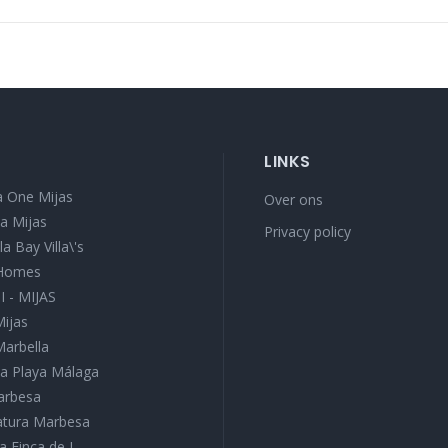
LINKS
 One Mijas
Over ons
a Mijas
Privacy policy
a Bay Villa\'s
 Homes
I - MIJAS
Mijas
Marbella
a Playa Málaga
Marbesa
Natura Marbesa
a Finca de J...