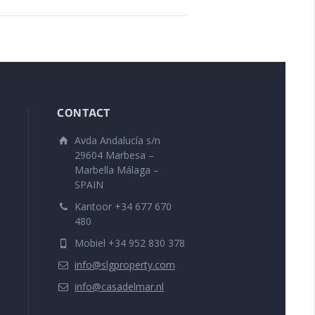
CONTACT
Avda Andalucía s/n
29604 Marbesa –
Marbella Málaga –
SPAIN
Kantoor +34 677 670
480
Mobiel +34 952 830 378
info@slgproperty.com
info@casadelmar.nl