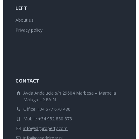
LEFT
About us
Privacy policy
CONTACT
Avda Andalucía s/n 29604 Marbesa – Marbella
Málaga – SPAIN
Office +34 677 670 480
Mobile +34 952 830 378
info@slgproperty.com
info@casadelmar.nl