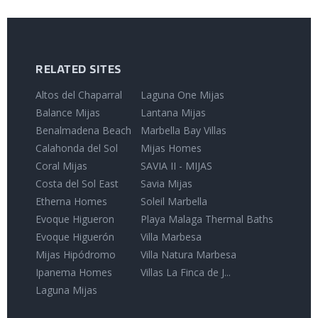
RELATED SITES
Altos del Chaparral
Laguna One Mijas
Balance Mijas
Lantana Mijas
Benalmadena Beach
Marbella Bay Villas
Calahonda del Sol
Mijas Homes
Coral Mijas
SAVIA II - MIJAS
Costa del Sol East
Savia Mijas
Etherna Homes
Soleil Marbella
Evoque Higueron
Playa Malaga Thermal Baths
Evoque Higuerón
Villa Marbesa
Mijas Hipódromo
Villa Natura Marbesa
Ipanema Homes
Villas La Finca de J...
Laguna Mijas