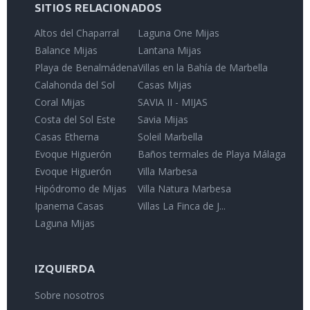
SITIOS RELACIONADOS
Altos del Chaparral
Laguna One Mijas
Balance Mijas
Lantana Mijas
Playa de Benalmádena
Villas en la Bahía de Marbella
Calahonda del Sol
Casas Mijas
Coral Mijas
SAVIA II - MIJAS
Costa del Sol Este
Savia Mijas
Casas Etherna
Soleil Marbella
Evoque Higuerón
Baños termales de Playa Málaga
Evoque Higuerón
Villa Marbesa
Hipódromo de Mijas
Villa Natura Marbesa
Ipanema Casas
Villas La Finca de J...
Laguna Mijas
IZQUIERDA
Sobre nosotros