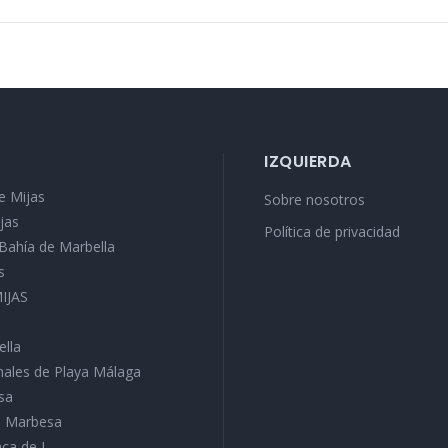
IZQUIERDA
e Mijas
Sobre nosotros
jas
Política de privacidad
a Bahía de Marbella
s
MIJAS
ella
ales de Playa Málaga
sa
ra Marbesa
ca de J...