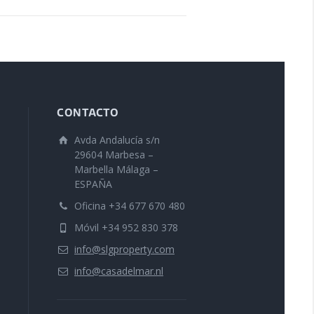
CONTACTO
Avda Andalucía s/n
29604 Marbesa –
Marbella Málaga –
ESPAÑA
Oficina +34 677 670 480
Móvil +34 952 830 378
info@slgproperty.com
info@casadelmar.nl