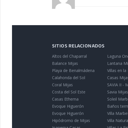
SITIOS RELACIONADOS
Altos del Chaparral
Laguna On
Balance Mijas
Lantana Mi
Playa de Benalmádena
Villas en l
Calahonda del Sol
Casas Mija
Coral Mijas
SAVIA II - 
Costa del Sol Este
Savia Mijas
Casas Etherna
Soleil Marb
Evoque Higuerón
Baños term
Evoque Higuerón
Villa Marbe
Hipódromo de Mijas
Villa Natu
Ipanema Casas
Villas La Fin