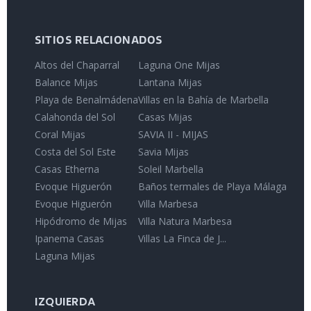
SITIOS RELACIONADOS
Altos del Chaparral
Laguna One Mijas
Balance Mijas
Lantana Mijas
Playa de Benalmádena
Villas en la Bahía de Marbella
Calahonda del Sol
Casas Mijas
Coral Mijas
SAVIA II - MIJAS
Costa del Sol Este
Savia Mijas
Casas Etherna
Soleil Marbella
Evoque Higuerón
Baños termales de Playa Málaga
Evoque Higuerón
Villa Marbesa
Hipódromo de Mijas
Villa Natura Marbesa
Ipanema Casas
Villas La Finca de J...
Laguna Mijas
IZQUIERDA