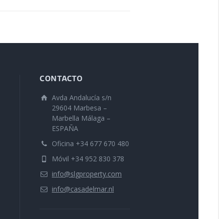
CONTACTO
Avda Andalucía s/n
29604 Marbesa –
Marbella Málaga –
ESPAÑA
Oficina +34 677 670 480
Móvil +34 952 830 378
info@slgproperty.com
info@casadelmar.nl