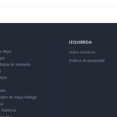
IZQUIERDA
e Mijas
Sobre nosotros
jas
Política de privacidad
a Bahía de Marbella
s
MIJAS
ella
ales de Playa Málaga
sa
ra Marbesa
ca de J...