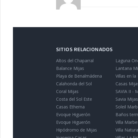
SITIOS RELACIONADOS
Altos del Chaparral
Laguna On
Balance Mijas
Lantana Mi
Playa de Benalmádena
Villas en l
Calahonda del Sol
Casas Mija
Coral Mijas
SAVIA II - 
Costa del Sol Este
Savia Mijas
Casas Etherna
Soleil Marb
Evoque Higuerón
Baños term
Evoque Higuerón
Villa Marbe
Hipódromo de Mijas
Villa Natu
Ipanema Casas
Villas La Fin