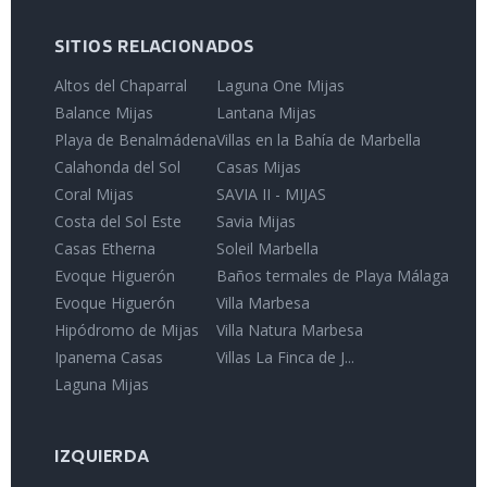
SITIOS RELACIONADOS
Altos del Chaparral
Laguna One Mijas
Balance Mijas
Lantana Mijas
Playa de Benalmádena
Villas en la Bahía de Marbella
Calahonda del Sol
Casas Mijas
Coral Mijas
SAVIA II - MIJAS
Costa del Sol Este
Savia Mijas
Casas Etherna
Soleil Marbella
Evoque Higuerón
Baños termales de Playa Málaga
Evoque Higuerón
Villa Marbesa
Hipódromo de Mijas
Villa Natura Marbesa
Ipanema Casas
Villas La Finca de J...
Laguna Mijas
IZQUIERDA