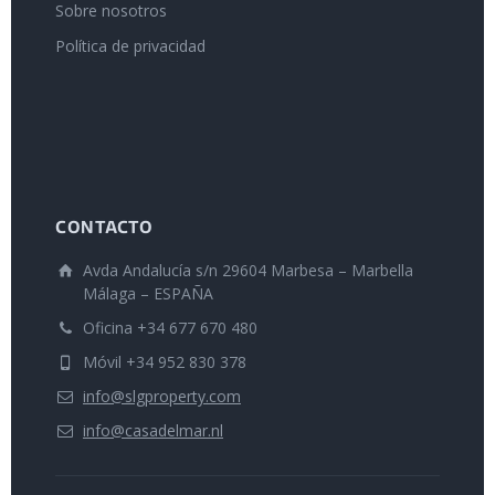
Sobre nosotros
Política de privacidad
CONTACTO
Avda Andalucía s/n 29604 Marbesa – Marbella
Málaga – ESPAÑA
Oficina +34 677 670 480
Móvil +34 952 830 378
info@slgproperty.com
info@casadelmar.nl