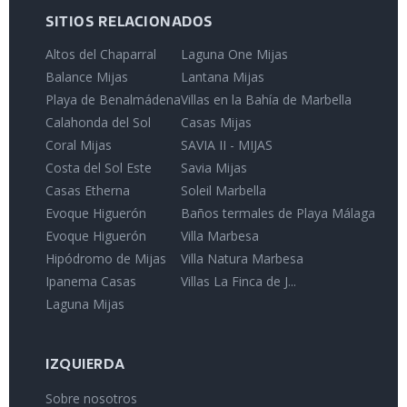
SITIOS RELACIONADOS
Altos del Chaparral
Laguna One Mijas
Balance Mijas
Lantana Mijas
Playa de Benalmádena
Villas en la Bahía de Marbella
Calahonda del Sol
Casas Mijas
Coral Mijas
SAVIA II - MIJAS
Costa del Sol Este
Savia Mijas
Casas Etherna
Soleil Marbella
Evoque Higuerón
Baños termales de Playa Málaga
Evoque Higuerón
Villa Marbesa
Hipódromo de Mijas
Villa Natura Marbesa
Ipanema Casas
Villas La Finca de J...
Laguna Mijas
IZQUIERDA
Sobre nosotros