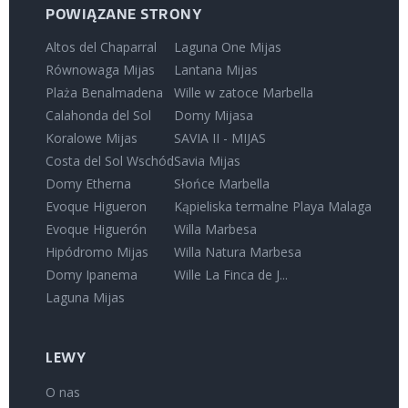
POWIĄZANE STRONY
Altos del Chaparral
Laguna One Mijas
Równowaga Mijas
Lantana Mijas
Plaża Benalmadena
Wille w zatoce Marbella
Calahonda del Sol
Domy Mijasa
Koralowe Mijas
SAVIA II - MIJAS
Costa del Sol Wschód
Savia Mijas
Domy Etherna
Słońce Marbella
Evoque Higueron
Kąpieliska termalne Playa Malaga
Evoque Higuerón
Willa Marbesa
Hipódromo Mijas
Willa Natura Marbesa
Domy Ipanema
Wille La Finca de J...
Laguna Mijas
LEWY
O nas