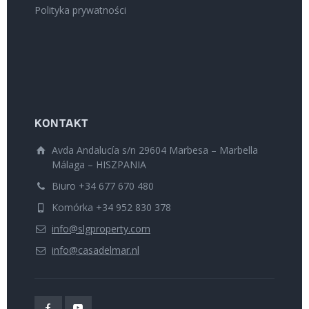
Polityka prywatności
KONTAKT
Avda Andalucía s/n 29604 Marbesa – Marbella
Málaga – HISZPANIA
Biuro +34 677 670 480
Komórka +34 952 830 378
info@slgproperty.com
info@casadelmar.nl