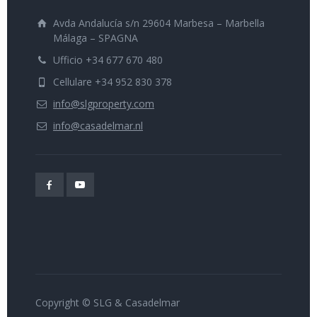
Avda Andalucía s/n 29604 Marbesa – Marbella
Málaga – SPAGNA
Ufficio +34 677 670 480
Cellulare +34 952 830 378
info@slgproperty.com
info@casadelmar.nl
Copyright © SLG & Casadelmar