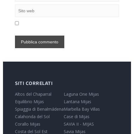
SITI CORRELATI
Altos del Chaparral
Laguna One Mijas
Equilibrio Mijas
Lantana Mijas
Spiaggia di Benalmádena
Marbella Bay Villas
Calahonda del Sol
Case di Mijas
Corallo Mijas
SAVIA II - MIJAS
Costa del Sol Est
Savia Mijas