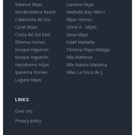
Balance Mijas
Lantana Mijas
Benalmádena Beach
Marbella Bay Villa\'s
Calahonda del Sol
Mijas Homes
Coral Mijas
SAVIA II - MIJAS
Costa del Sol East
Savia Mijas
Etherna Homes
Soleil Marbella
Evoque Higueron
Térmica Playa Málaga
Evoque Higuerón
Villa Marbesa
Hipódromo Mijas
Villa Natura Marbesa
Ipanema Homes
Villas La Finca de J...
Laguna Mijas
LINKS
Over ons
Privacy policy