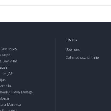
LINKS
 One Mijas
Über uns
 Mijas
Datenschutzrichtlinie
a Bay Villas
äuser
I - MIJAS
ijas
Marbella
lbäder Playa Málaga
arbesa
atura Marbesa
a Finca de J...