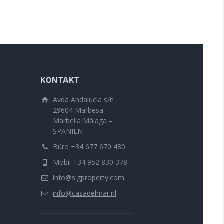
KONTAKT
Avda Andalucía s/n
29604 Marbesa –
Marbella Málaga –
SPANIEN
Büro +34 677 670 480
Mobil +34 952 830 378
info@slgproperty.com
info@casadelmar.nl