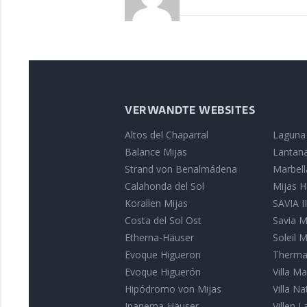
VERWANDTE WEBSITES
Altos del Chaparral
Laguna
Balance Mijas
Lantana
Strand von Benalmádena
Marbell
Calahonda del Sol
Mijas H
Korallen Mijas
SAVIA I
Costa del Sol Ost
Savia M
Etherna-Häuser
Soleil 
Evoque Higueron
Therma
Evoque Higuerón
Villa M
Hipódromo von Mijas
Villa N
Ipanema-Häuser
Villen L