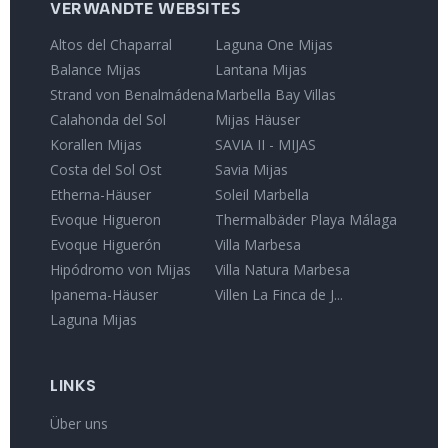
VERWANDTE WEBSITES
Altos del Chaparral
Laguna One Mijas
Balance Mijas
Lantana Mijas
Strand von Benalmádena
Marbella Bay Villas
Calahonda del Sol
Mijas Häuser
Korallen Mijas
SAVIA II - MIJAS
Costa del Sol Ost
Savia Mijas
Etherna-Häuser
Soleil Marbella
Evoque Higueron
Thermalbäder Playa Málaga
Evoque Higuerón
Villa Marbesa
Hipódromo von Mijas
Villa Natura Marbesa
Ipanema-Häuser
Villen La Finca de J...
Laguna Mijas
LINKS
Über uns