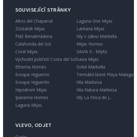
SOUVISEJÍCÍ STRÁNKY
Altos del Chaparral
Laguna One Mijas
Zůstatek Mijas
Lantana Mijas
Pláž Benalmádena
Vily v zálivu Marbella
Calahonda del Sol
Mijas Homes
Coral Mijas
SAVIA II - MIJAS
Východní pobřeží Costa del Sol
Savia Mijas
Etherna Homes
Soleil Marbella
Evoque Higueron
Termální lázně Playa Malaga
Evoque Higuerón
Vila Marbesa
Hipodrom Mijas
Vila Natura Marbesa
Ipanema Homes
Vily La Finca de J...
Laguna Mijas
VLEVO, ODJET
O nás